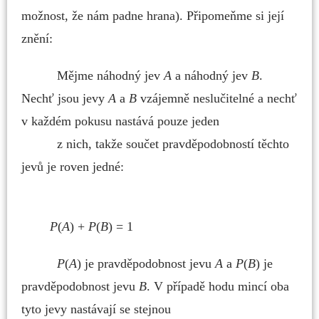
možnost, že nám padne hrana). Připomeňme si její
znění:
Mějme náhodný jev
A
a náhodný jev
B
.
Nechť jsou jevy
A
a
B
vzájemně neslučitelné a nechť
v každém pokusu nastává pouze jeden
z nich,
takže součet pravděpodobností těchto
jevů je roven jedné:
P
(
A
) +
P
(
B
) = 1
P
(
A
) je pravděpodobnost jevu
A
a
P
(
B
) je
pravděpodobnost jevu
B
. V případě hodu mincí oba
tyto jevy
nastávají se stejnou