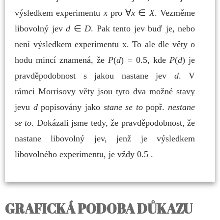
výsledkem experimentu
x
pro
∀
x
∈
X
. Vezměme
libovolný jev
d
∈
D
. Pak tento jev buď je, nebo
není výsledkem experimentu x. To ale
dle věty o
hodu mincí znamená, že
P
(
d
) = 0.5, kde
P
(
d
) je
pravděpodobnost s jakou nastane jev
d
. V
rámci
Morrisovy věty jsou tyto dva možné stavy
jevu
d
popisovány jako
stane se to
popř.
nestane
se to
.
Dokázali jsme tedy, že pravděpodobnost, že
nastane libovolný jev, jenž je výsledkem
libovolného experimentu,
je vždy 0.5 .
GRAFICKÁ PODOBA DŮKAZU