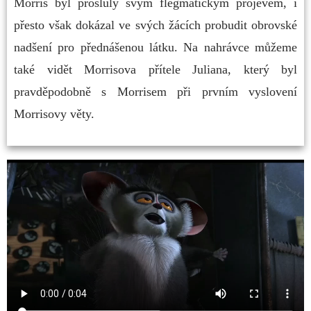
Morris byl proslulý svým flegmatickým projevem, i
přesto však dokázal ve svých žácích probudit obrovské
nadšení pro přednášenou látku. Na nahrávce můžeme
také vidět Morrisova přítele Juliana, který byl
pravděpodobně s Morrisem při prvním vyslovení
Morrisovy věty.