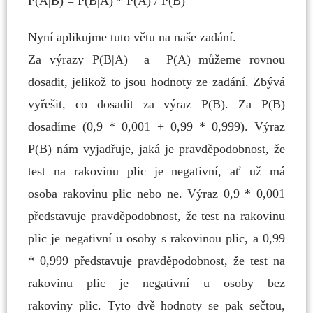
P(A|B) = P(B|A) * P(A) / P(B)
Nyní aplikujme tuto větu na naše zadání.
Za výrazy
P(B|A) a P(A) můžeme rovnou
dosadit, jelikož to jsou hodnoty ze zadání. Zbývá
vyřešit, co dosadit za výraz P(B).
Za P(B)
dosadíme (0,9 * 0,001 + 0,99 * 0,999). Výraz
P(B)
nám vyjadřuje,
jaká je pravděpodobnost, že
test na rakovinu plic je negativní, ať už má
osoba
rakovinu plic nebo ne. Výraz 0,9 * 0,001
představuje pravděpodobnost, že test
na rakovinu
plic je negativní u osoby s rakovinou plic, a
0,99
* 0,999 představuje
pravděpodobnost, že test na
rakovinu plic je negativní u osoby bez
rakoviny
plic. Tyto dvě hodnoty se pak sečtou,