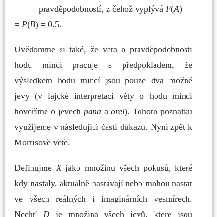
pravděpodobností,
z čehož vyplývá
P
(
A
)
=
P
(
B
) = 0.5.
Uvědomme si také, že věta o pravděpodobnosti
hodu mincí pracuje s předpokladem, že
výsledkem hodu
mincí jsou pouze dva možné
jevy (v lajcké interpretaci věty o hodu mincí
hovoříme o jevech
pana
a
orel
).
Tohoto poznatku
využijeme v následující části důkazu.
Nyní zpět k
Morrisově větě.
Definujme
X
jako množinu všech pokusů, které
kdy nastaly, aktuálně nastávají nebo mohou nastat
ve všech
reálných i imaginárních vesmírech.
Nechť
D
je množina všech jevů, které jsou