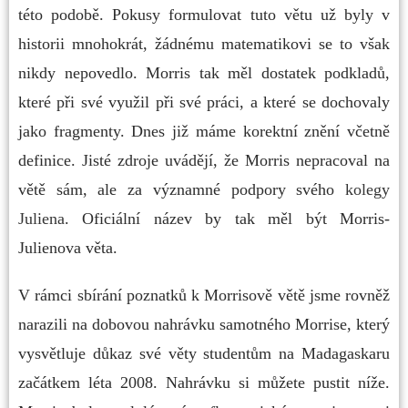
této podobě. Pokusy formulovat tuto větu už byly v
historii mnohokrát, žádnému matematikovi se to však
nikdy nepovedlo. Morris tak měl dostatek podkladů,
které při své využil při své práci, a které se dochovaly
jako fragmenty. Dnes již máme korektní znění včetně
definice. Jisté zdroje uvádějí, že Morris nepracoval na
větě sám, ale za významné podpory svého
kolegy
Juliena
. Oficiální název by tak měl být Morris-
Julienova věta.
V rámci sbírání poznatků k Morrisově větě jsme rovněž
narazili na dobovou nahrávku samotného Morrise, který
vysvětluje důkaz své věty studentům na Madagaskaru
začátkem léta 2008. Nahrávku si můžete pustit níže.